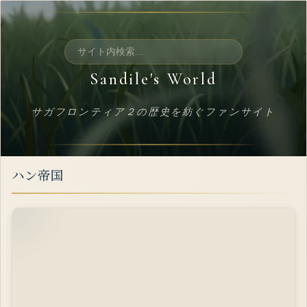
コ
ン
テ
検
ン
索:
ツ
Sandile's World
へ
ス
サガフロンティア２の歴史を紡ぐファンサイト
キ
ッ
プ
ハン帝国