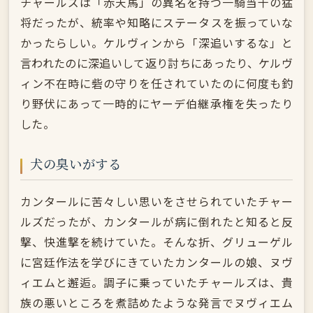
チャールズは「赤天馬」の異名を持つ一騎当千の猛
将だったが、統率や知略にステータスを振っていな
かったらしい。ケルヴィンから「深追いするな」と
言われたのに深追いして返り討ちにあったり、ケルヴ
ィン不在時に砦の守りを任されていたのに何度も釣
り野伏にあって一時的にヤーデ伯継承権を失ったり
した。
犬の臭いがする
カンタールに苦々しい思いをさせられていたチャー
ルズだったが、カンタールが病に倒れたと知ると反
撃、快進撃を続けていた。そんな折、グリューゲル
に宮廷作法を学びにきていたカンタールの娘、ヌヴ
ィエムと邂逅。調子に乗っていたチャールズは、貴
族の悪いところを煮詰めたような発言でヌヴィエム