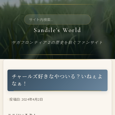
コ
ン
テ
検
ン
索:
Sandile's World
ツ
へ
サガフロンティア２の歴史を紡ぐファンサイト
ス
キ
ッ
プ
チャールズ好きなやついる？いねぇよ
なぁ！
投稿日: 2024年4月2日